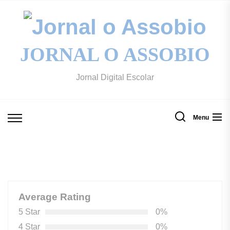
Skip
to
Jo
the
content
JORNAL O ASSOBIO
o
Jornal Digital Escolar
A
Menu
Average Rating
5 Star
0%
4 Star
0%