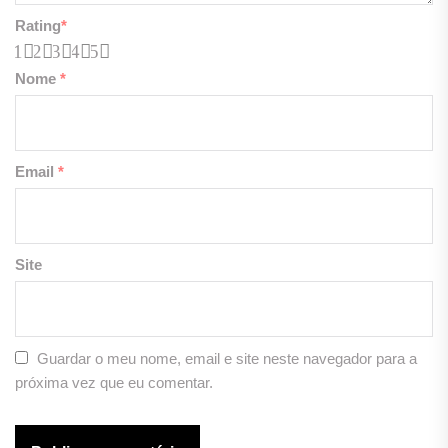
Rating
*
1
2
3
4
5
Nome
*
Email
*
Site
Guardar o meu nome, email e site neste navegador para a
próxima vez que eu comentar.