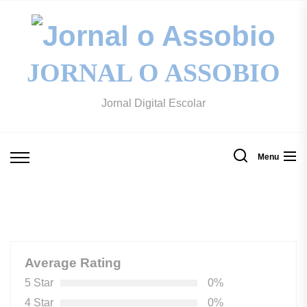
Skip
to
Jo
the
content
JORNAL O ASSOBIO
o
Jornal Digital Escolar
A
Menu
Average Rating
5 Star
0%
4 Star
0%