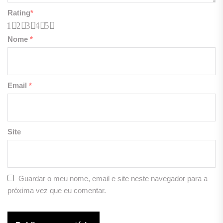
Rating
*
1
2
3
4
5
Nome
*
Email
*
Site
Guardar o meu nome, email e site neste navegador para a
próxima vez que eu comentar.