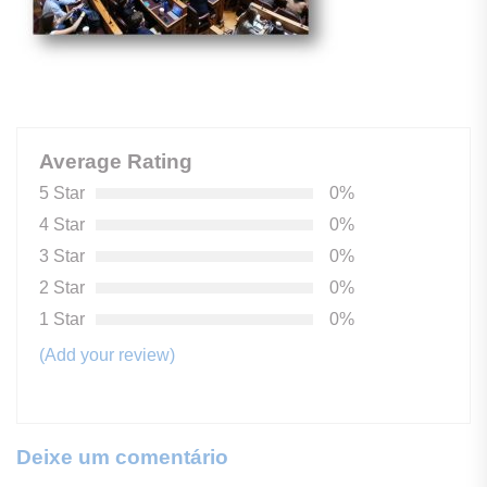
Average Rating
5 Star
0%
4 Star
0%
3 Star
0%
2 Star
0%
1 Star
0%
(Add your review)
Deixe um comentário