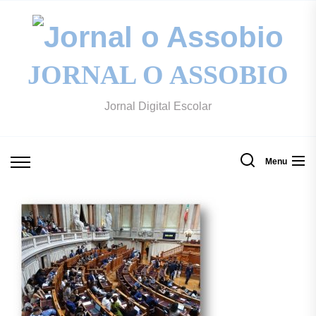
Skip
to
Jo
the
content
JORNAL O ASSOBIO
o
Jornal Digital Escolar
A
Menu