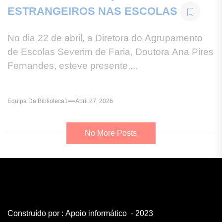
ESTRANGEIROS NAS ESCOLAS
No dia 22 de abril, a Diretora do Agrupamento
de Escolas Severim de Faria, Doutora Ana Pires
Fernandes, esteve presente,...
Equipa Da Biblioteca1
Abril 27, 2026
No More Posts
Construído por :
Apoio informático
- 2023