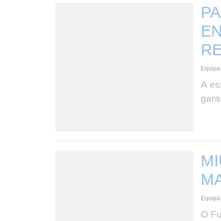
PA
EN
RE
Equipa 
A es
garan
MI
M
Equipa 
O Fu