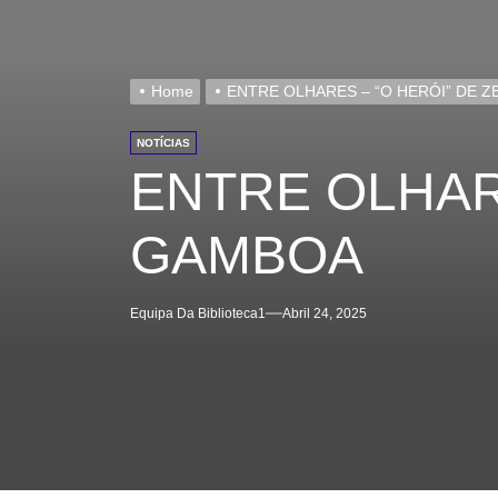
Home
ENTRE OLHARES – “O HERÓI” DE 
NOTÍCIAS
ENTRE OLHARE
GAMBOA
Equipa Da Biblioteca1
Abril 24, 2025