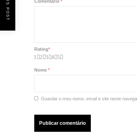
PREVIOUS POST
Comentário
*
Rating
*
1
2
3
4
5
Nome
*
Guardar o meu nome, email e site neste navega