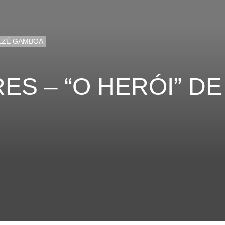
ZEZÉ GAMBOA
S – “O HERÓI” DE