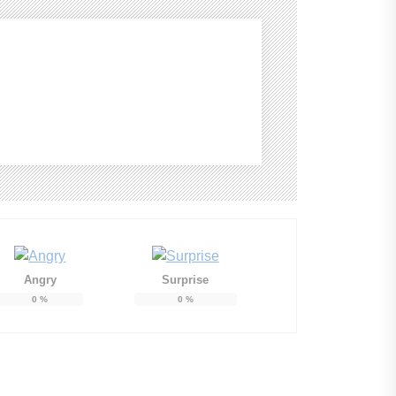
Angry
Surprise
0
%
0
%