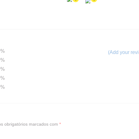
0%
(Add your rev
0%
0%
0%
0%
s obrigatórios marcados com
*