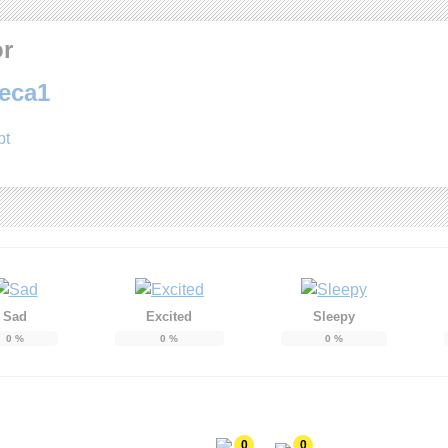
or
teca1
pt
Sad
Excited
Sleepy
0
%
0
%
0
%
0
0