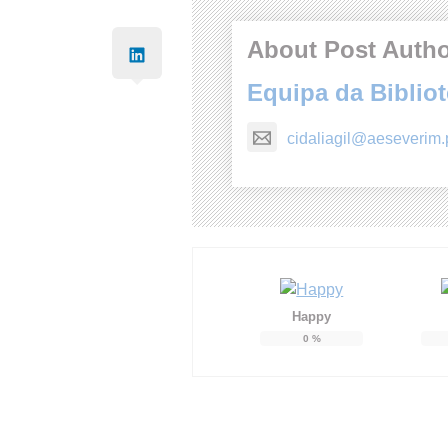
About Post Auth
Equipa da Biblio
cidaliagil@aeseverim.
Happy
0
%