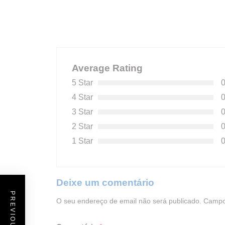
Average Rating
5 Star
4 Star
3 Star
2 Star
1 Star
Deixe um comentário
O seu endereço de email não será publicado.
Campo