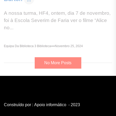
A nossa turma, HF4, ontem, dia 7 de novembro,
foi à Escola Severim de Faria ver o filme “Alice
no...
Equipa Da Biblioteca 3 Biblioteca
Novembro 25, 2024
No More Posts
Construído por :
Apoio informático
- 2023