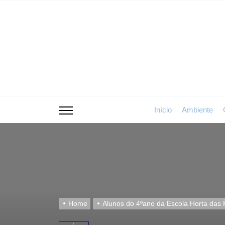
Skip
to
the
content
Início
Ambiente
Home
Alunos do 4ºano da Escola Horta das F