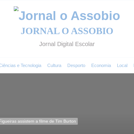
Jo
JORNAL O ASSOBIO
o
Jornal Digital Escolar
A
Ciências e Tecnologia
Cultura
Desporto
Economia
Local
igueiras assistem a filme de Tim Burton