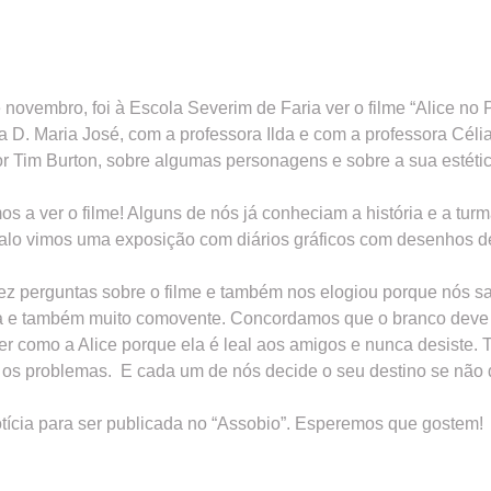
 novembro, foi à Escola Severim de Faria ver o filme “Alice no
a D. Maria José, com a professora Ilda e com a professora Cél
r Tim Burton, sobre algumas personagens e sobre a sua estétic
s a ver o filme! Alguns de nós já conheciam a história e a tur
ervalo vimos uma exposição com diários gráficos com desenhos 
fez perguntas sobre o filme e também nos elogiou porque nós s
ória e também muito comovente. Concordamos que o branco deve 
r como a Alice porque ela é leal aos amigos e nunca desiste.
os problemas. E cada um de nós decide o seu destino se não d
tícia para ser publicada no “Assobio”. Esperemos que gostem!