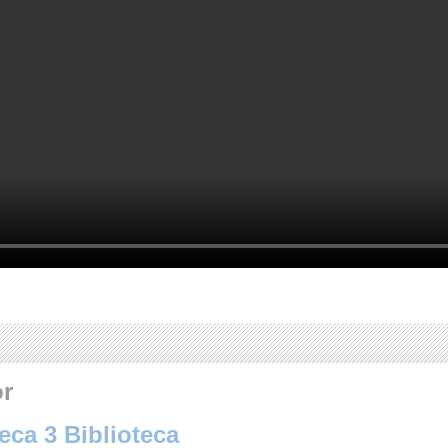
or
eca 3 Biblioteca