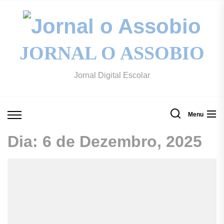
Skip
to
Jo
the
content
JORNAL O ASSOBIO
o
Jornal Digital Escolar
A
Menu
Dia:
6 de Dezembro, 2025