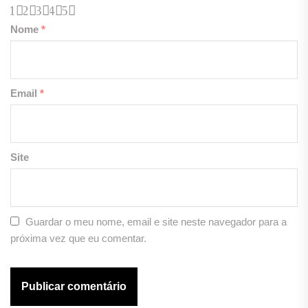
1
2
3
4
5
Nome
*
Email
*
Site
Guardar o meu nome, email e site neste navegador para a
próxima vez que eu comentar.