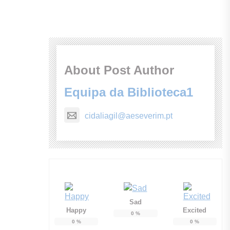
About Post Author
Equipa da Biblioteca1
cidaliagil@aeseverim.pt
Sad
Happy
Excited
0
%
0
%
0
%