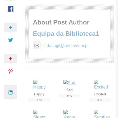
About Post Author
Equipa da Biblioteca1
cidaliagil@aeseverim.pt
Sad
Happy
Excited
0
%
0
%
0
%