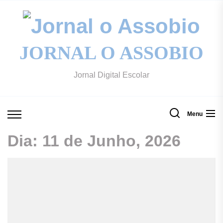
Skip
to
Jo
the
content
JORNAL O ASSOBIO
o
Jornal Digital Escolar
A
Menu
Dia:
11 de Junho, 2026