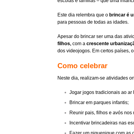
escolas e famílias – que uma infânci
Este dia relembra que o
brincar é u
para pessoas de todas as idades.
Apesar do brincar ser uma das ativ
filhos,
com a
crescente urbanizaç
dos videojogos. Em certos países, 
Como celebrar
Neste dia, realizam-se atividades o
Jogar jogos tradicionais ao ar l
Brincar em parques infantis;
Reunir pais, filhos e avós no
Incentivar brincadeiras nas es
Fazer um piquenique com as c