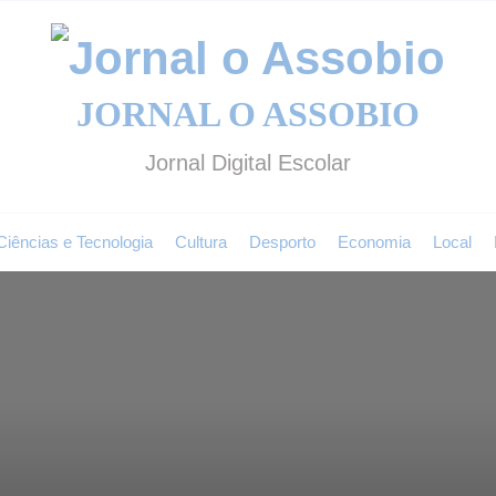
Jo
JORNAL O ASSOBIO
o
Jornal Digital Escolar
A
Ciências e Tecnologia
Cultura
Desporto
Economia
Local