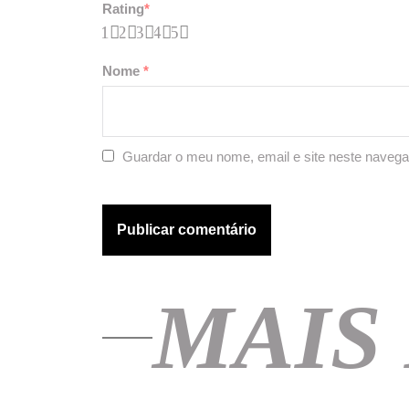
Rating
*
1
2
3
4
5
Nome
*
Guardar o meu nome, email e site neste navega
MAIS