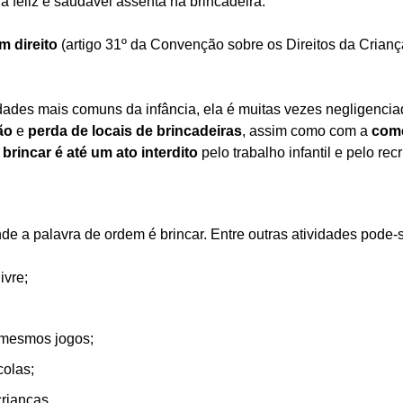
a feliz e saudável assenta na brincadeira.
m direito
(artigo 31º da Convenção sobre os Direitos da Crian
idades mais comuns da infância, ela é muitas vezes negligenci
ão
e
perda de locais de brincadeiras
, assim como com a
come
o
brincar é até um ato interdito
pelo trabalho infantil e pelo re
nde a palavra de ordem é brincar. Entre outras atividades pode-
ivre;
s mesmos jogos;
colas;
rianças.