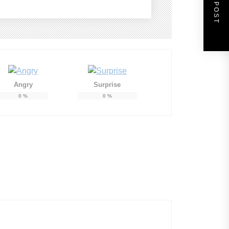
NEXT POST
Angry
Surprise
0
%
0
%