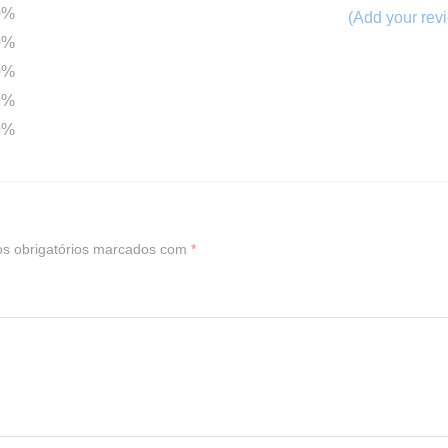
0%
(Add your rev
0%
0%
0%
0%
s obrigatórios marcados com
*