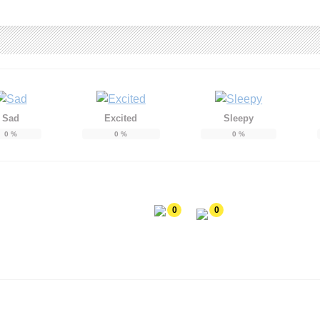
Sad
Excited
Sleepy
0
%
0
%
0
%
0
0