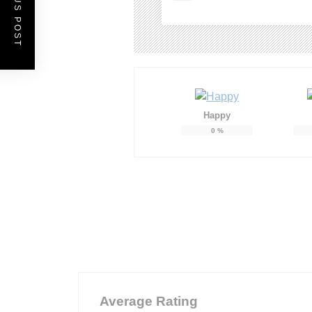
PREVIOUS POST
Happy
0
%
Average Rating