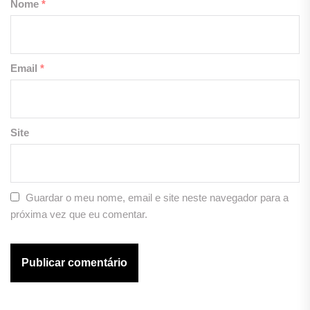
Nome
*
Email
*
Site
Guardar o meu nome, email e site neste navegador para a
próxima vez que eu comentar.