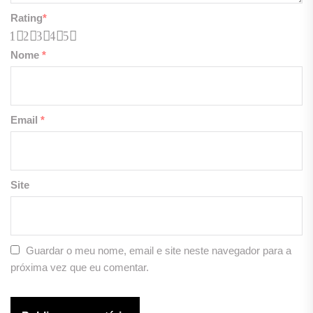
Rating
*
1
2
3
4
5
Nome
*
Email
*
Site
Guardar o meu nome, email e site neste navegador para a
próxima vez que eu comentar.