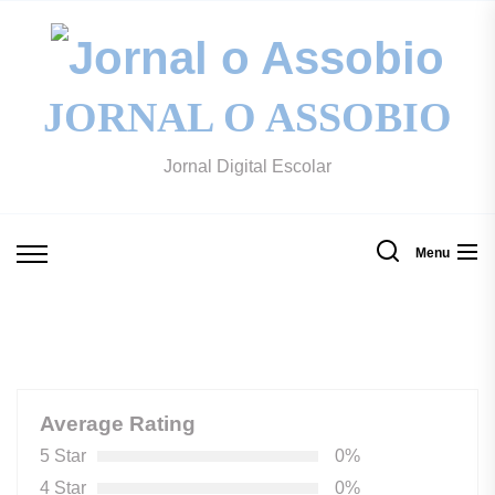
Skip
to
Jo
the
content
JORNAL O ASSOBIO
o
Jornal Digital Escolar
A
Menu
Average Rating
5 Star
0%
4 Star
0%